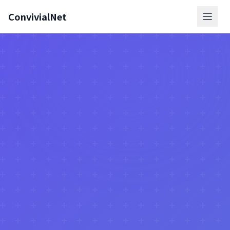
ConvivialNet
メニ