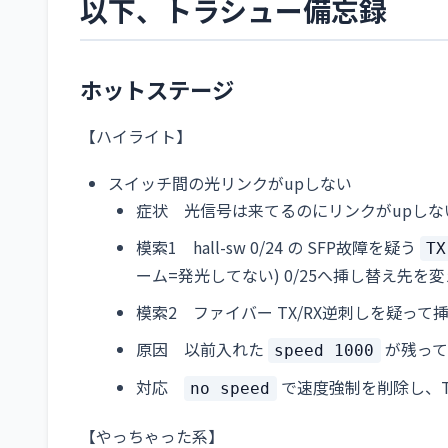
以下、トラシュー備忘録
ホットステージ
【ハイライト】
スイッチ間の光リンクがupしない
症状 光信号は来てるのにリンクがupしない(
模索1 hall-sw 0/24 の SFP故障を疑う
TX
ーム=発光してない) 0/25へ挿し替え先を
模索2 ファイバー TX/RX逆刺しを疑っ
原因 以前入れた
が残ってい
speed 1000
対応
で速度強制を削除し、Te0/3 u
no speed
【やっちゃった系】