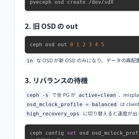
pveceph osd create /dev/sdX
2. 旧 OSD の out
ceph osd out 
0
1
2
3
4
5
な OSD が新 OSD のみになり、データの再
in
3. リバランスの待機
で全 PG が
、mispl
ceph -s
active+clean
は clie
osd_mclock_profile = balanced
に切り替えると速度が出
high_recovery_ops
ceph config 
set