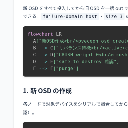
新 OSD をすべて投入してから旧 OSD を一括 o
できる。
・
failure-domain=host
size=3
flowchart
 LR

  A
["新OSD作成<br/>pveceph osd creat
  B 
-->
 C
["リバランス待機<br/>active+c
  C 
-->
 D
["CRUSH weight 0<br/>crush
  D 
-->
 E
["safe-to-destroy 確認"]
  E 
-->
 F
["purge"]
1. 新 OSD の作成
各ノードで対象デバイスをシリアルで照合してから 
認）。