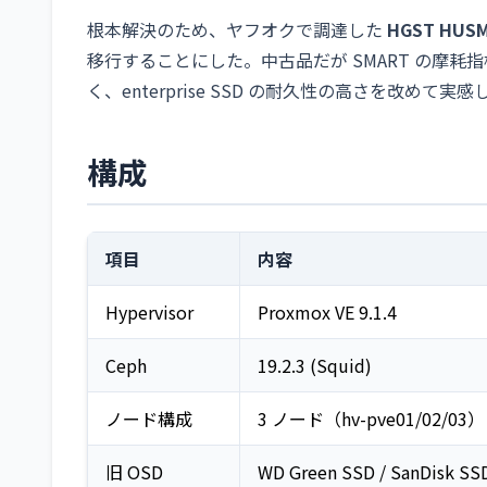
根本解決のため、ヤフオクで調達した
HGST HUSM
移行することにした。中古品だが SMART の摩耗指標（Per
く、enterprise SSD の耐久性の高さを改めて実感
構成
項目
内容
Hypervisor
Proxmox VE 9.1.4
Ceph
19.2.3 (Squid)
ノード構成
3 ノード（hv-pve01/02/03）
旧 OSD
WD Green SSD / SanDisk