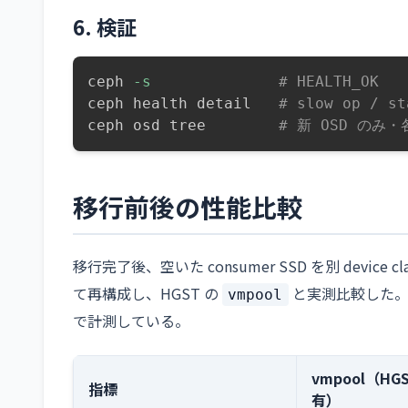
6. 検証
ceph 
-s
# HEALTH_OK
ceph health detail   
# slow op /
ceph osd tree        
# 新 OSD のみ・
移行前後の性能比較
移行完了後、空いた consumer SSD を別 device cl
て再構成し、HGST の
と実測比較した。各プ
vmpool
で計測している。
vmpool（HG
指標
有）