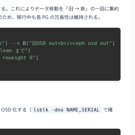
ut する。これによりデータ移動を「旧 → 新」の一回に集約
のため、移行中も各 PG の冗長性は維持される。
e"]
-->
 B
["旧OSD out<br/>ceph osd out"]
lean まで"]
 reweight 0"]
OSD 化する（
で確
lsblk -dno NAME,SERIAL