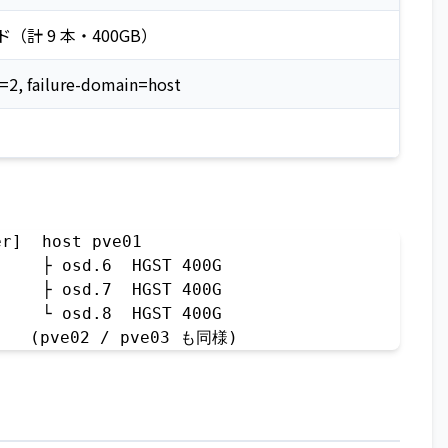
ード（計 9 本・400GB）
e=2, failure-domain=host
r]  host pve01

    ├ osd.6  HGST 400G

    ├ osd.7  HGST 400G

    └ osd.8  HGST 400G

    (pve02 / pve03 も同様)