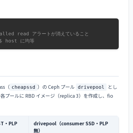
 stalled read アラートが消えていること
各 host に均等
ass（
）の Ceph プール
とし
cheapssd
drivepool
ールに RBD イメージ（replica 3）を作成し、fio
ST・PLP
drivepool（consumer SSD・PLP
無）