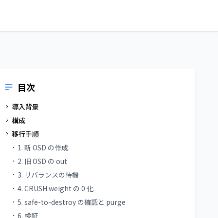
目次
導入背景
構成
移行手順
1. 新 OSD の作成
2. 旧 OSD の out
3. リバランスの待機
4. CRUSH weight の 0 化
5. safe-to-destroy の確認と purge
6. 検証