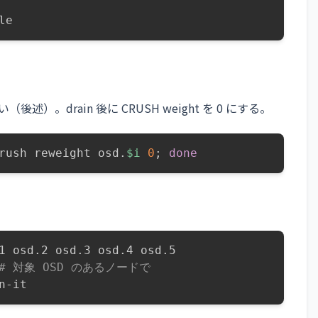
le
）。drain 後に CRUSH weight を 0 にする。
rush reweight osd.
$i
0
;
done
1 osd.2 osd.3 osd.4 osd.5

# 対象 OSD のあるノードで
n-it