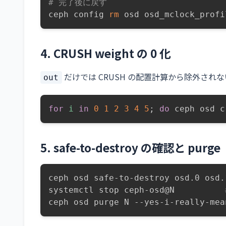
# 完了後に戻す
ceph config 
rm
 osd osd_mclock_profi
4. CRUSH weight の 0 化
だけでは CRUSH の配置計算から除外されない（後述
out
for
i
in
0
1
2
3
4
5
;
do
 ceph osd c
5. safe-to-destroy の確認と purge
ceph osd safe-to-destroy osd.0 osd.
systemctl stop ceph-osd@N          
ceph osd purge N --yes-i-really-mea