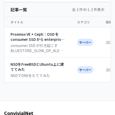
記事一覧
全 2 件中 1-2 件表示
タイトル
カテゴリ
投稿
Proxmox VE + Ceph：OSD を
consumer SSD から enterprise
202
サーバー
SAS SSD へ無停止で入れ替える
consumer SSD が引き起こす
BLUESTORE_SLOW_OP_ALERT
を根治するため、稼働中の VM を
止めずに OSD を enterprise SAS
NSDをFreeBSDとUbuntu上に建
SSD へ総入れ替えした話。移行手
ててみた
202
サーバー
順と、作業中にハマった Ceph の
NSDでDNSをたててみた
挙動（CRUSH weight・
mclock・autoscaler）を紹介し
ます。
ConvivialNet