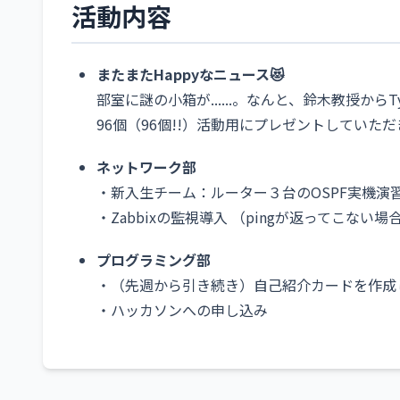
活動内容
またまたHappyなニュース😻
部室に謎の小箱が......。なんと、鈴木教授からTyp
96個（96個!!）活動用にプレゼントしてい
ネットワーク部
・新入生チーム：ルーター３台のOSPF実機演
・Zabbixの監視導入 （pingが返ってこない場
プログラミング部
・（先週から引き続き）自己紹介カードを作成し、
・ハッカソンへの申し込み