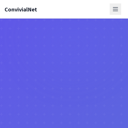
ConvivialNet
メニ